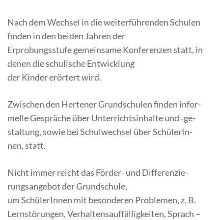
Nach dem Wech­sel in die wei­ter­füh­ren­den Schu­len
fin­den in den bei­den Jah­ren der
Er­pro­bungs­stu­fe ge­mein­sa­me Kon­fe­ren­zen statt, in
de­nen die schu­li­sche Entwicklung
der Kin­der er­ör­tert wird.
Zwi­schen den Her­te­ner Grund­schu­len fin­den in­for­
mel­le Ge­sprä­che über Un­ter­richts­in­hal­te und ‑ge­
stal­tung, so­wie bei Schul­wech­sel über Schü­le­rIn­
nen, statt.
Nicht im­mer reicht das För­der- und Dif­fe­ren­zie­
rungs­an­ge­bot der Grundschule,
um Schü­le­rIn­nen mit be­son­de­ren Pro­ble­men, z. B.
Lern­stö­run­gen, Ver­hal­tens­auf­fäl­lig­kei­ten, Sprach –