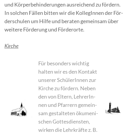
und Kör­per­be­hin­de­run­gen aus­rei­chend zu för­dern.
In sol­chen Fäl­len bit­ten wir die Kol­le­gIn­nen der För­
der­schu­len um Hil­fe und be­ra­ten ge­mein­sam über
wei­te­re För­de­rung und Förderorte.
Kir­che
Für be­son­ders wich­tig
hal­ten wir es den Kon­takt
un­se­rer Schü­le­rIn­nen zur
Kir­che zu för­dern. Ne­ben
den von El­tern, Leh­re­rIn­
nen und Pfar­rern ge­mein­
sam ge­stal­te­ten öku­me­ni­
schen Got­tes­diens­ten,
wir­ken die Lehr­kräf­te z. B.