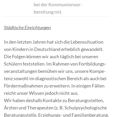
bei der Kom­mu­ni­on­vor­
be­rei­tung mit.
Städ­ti­sche Einrichtungen
In den letz­ten Jah­ren hat sich die Le­bens­si­tua­ti­on
von Kin­dern in Deutsch­land er­heb­lich ge­wan­delt.
Die Fol­gen kön­nen wir auch täg­lich bei un­se­ren
Schü­lern fest­stel­len. Im Rah­men von Fort­bil­dungs­
ver­an­stal­tun­gen be­mü­hen wir uns, un­se­re Kom­pe­
tenz so­wohl im dia­gnos­ti­schen Be­reich als auch bei
För­der­maß­nah­men zu er­wei­tern. In ei­ni­gen Fäl­len
reicht un­ser Wis­sen je­doch nicht aus.
Wir ha­ben des­halb Kon­tak­te zu Be­ra­tungs­stel­len,
Ärz­ten und The­ra­peu­ten (z. B. Schul­psy­cho­lo­gi­sche
Be­ra­tungs­stel­le, Er­zie­hungs- und Fa­mi­li­en­be­ra­tung,