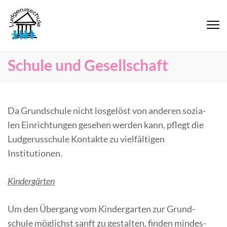
Ludgerusschule Herten
Schu­le und Gesellschaft
Da Grund­schu­le nicht los­ge­löst von an­de­ren so­zia­
len Ein­rich­tun­gen ge­se­hen wer­den kann, pflegt die
Lud­ge­rus­schu­le Kon­tak­te zu viel­fäl­ti­gen
Institutionen.
Kin­der­gär­ten
Um den Über­gang vom Kin­der­gar­ten zur Grund­
schu­le mög­lichst sanft zu ge­stal­ten, fin­den min­des­