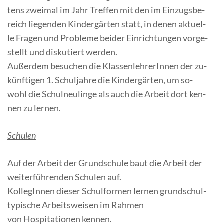
tens zwei­mal im Jahr Tref­fen mit den im Ein­zugs­be­
reich lie­gen­den Kin­der­gär­ten statt, in de­nen ak­tu­el­
le Fra­gen und Pro­ble­me bei­der Ein­rich­tun­gen vor­ge­
stellt und dis­ku­tiert werden.
Au­ßer­dem be­su­chen die Klas­sen­leh­re­rIn­nen der zu­
künf­ti­gen 1. Schul­jah­re die Kin­der­gär­ten, um so­
wohl die Schul­neu­lin­ge als auch die Ar­beit dort ken­
nen zu lernen.
Schu­len
Auf der Ar­beit der Grund­schu­le baut die Ar­beit der
wei­ter­füh­ren­den Schu­len auf.
Kol­le­gIn­nen die­ser Schul­for­men ler­nen grund­schul­
ty­pi­sche Ar­beits­wei­sen im Rahmen
von Hos­pi­ta­tio­nen kennen.